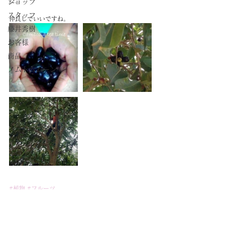
た。
ショップ
スタッフ
仲良しでいいですね。
藤井秀樹
お客様
商品
ノムトムムーン
#植物
#フルーツ