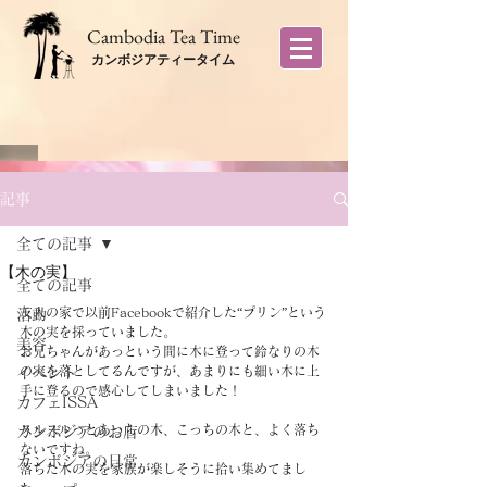
​Cambodia Tea Time
カンボジアティータイム
記事
全ての記事
【木の実】
全ての記事
友人の家で以前Facebookで紹介した“プリン”という
活動
木の実を採っていました。
美容
お兄ちゃんがあっという間に木に登って鈴なりの木
の実を落としてるんですが、あまりにも細い木に上
イベント
手に登るので感心してしまいました！
カフェISSA
スルスルっとあっちの木、こっちの木と、よく落ち
カンボジアのお店
ないですね。
カンボジアの日常
落ちた木の実を家族が楽しそうに拾い集めてまし