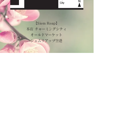
【Siem Reap】
本店 チャーミングシティ
オールドマーケット
シェムリアップ空港
【PhnomPenh】
ニョニョムショップ イオン１
アメージングカンボジア イオン１
プノンペン国際空港
CAMBODIA TEA TIME
Phone：(+855)
63-766-305