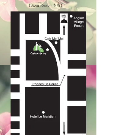
【Siem Reap・本店】