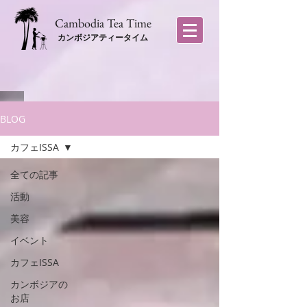
​Cambodia Tea Time
カンボジアティータイム
BLOG
カフェISSA
全ての記事
活動
美容
イベント
カフェISSA
カンボジアの
お店