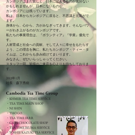
カンボジアはまだ貧しく、日本にはあるものが充分ない
かもしれませんが、日本にないものが、
カンボジアには残っています。
私は、日本からカンボジアに戻ると、不思議と元気がで
ます。
身体から、心から、力がみなぎってきます。そんなパワ
ーがわき上がるのがカンボジアです。
私たちの事業理念は、『ボランティア』『学業』優先で
す。
人材育成と社会への貢献、そして人々に幸せをもたらす
よう、この理念を胸に、私たちカンボジア・ティー・タ
イムは、これからも歩み続けてまいります。
みなさん、ぜひいらっしゃってください。
スタッフ一同、皆様のご来店を心よりお待ちしておりま
す。
2013年1月
社長 森下秀樹
Cambodia Tea Time Group
​・KHMER TEA TIME SERVICE
・TEA TIME MAIN SHOP
・NI SHIN
・THO GO
・TEA TIME IRRR
・CAT'S CHOCOLATE SHOP
・
TEA TIME IKUMA SERVICE
・YOSHIE KAZUKI TEA SERVICE