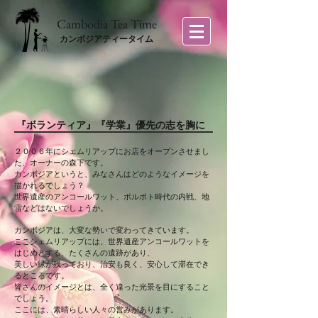
​Cambodia Tea Time
カンボジアティータイム
『ボランティア』『学業』優先の志を胸に
２００６年にシェムリアップにお店をオープンさせまし
た、オーナーの森下です。
カンボジアというと、みなさんはどのようなイメージを
描かれるでしょう？
世界遺産のアンコールワット、ポルポト時代の内戦、地
雷などはないでしょうか。
カンボジアは、大変な勢いで変わってきています。
ここシェムリアップには、世界遺産アンコールワットを
はじめとする、たくさんの遺跡があり、
美しい緑が残っており、治安も良く、安心して滞在でき
るところです。
皆さんのイメージとは、全く違った光景を目にすること
でしょう。
ここには、素晴らしい人々の営みがあります。