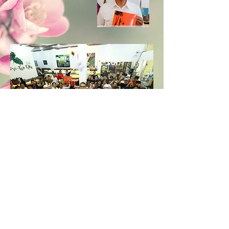
CAMBODIA TEA TIME
Phone：(+855)
63-766-305