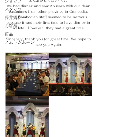
またお越しくださいね。
ショップ
we had dinner and saw Apusara with our dear 
スタッフ
customers from other province in Cambodia. 
The Cambodian staff seemed to be nervous 
藤井秀樹
because it was their first time to have dinner in 
お客様
a Hotel. However, they had a great time.
商品
Sincerely, thank you for great time. We hope to 
ノムトムムーン
see you Again.