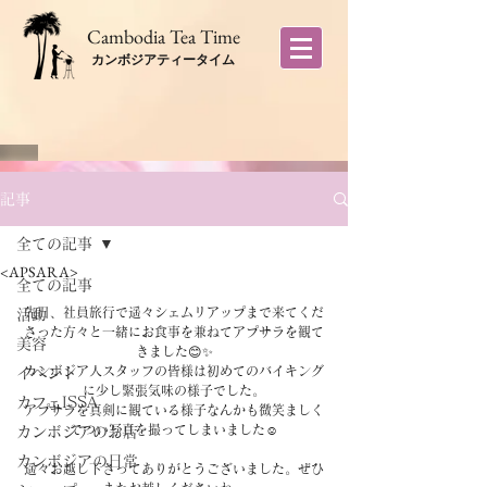
​Cambodia Tea Time
カンボジアティータイム
記事
全ての記事
<APSARA>
全ての記事
先日、社員旅行で遥々シェムリアップまで来てくだ
活動
さった方々と一緒にお食事を兼ねてアプサラを観て
美容
きました😊✨
カンボジア人スタッフの皆様は初めてのバイキング
イベント
に少し緊張気味の様子でした。
カフェISSA
アプサラを真剣に観ている様子なんかも微笑ましく
てつい写真を撮ってしまいました☺️
カンボジアのお店
カンボジアの日常
遥々お越し下さってありがとうございました。ぜひ