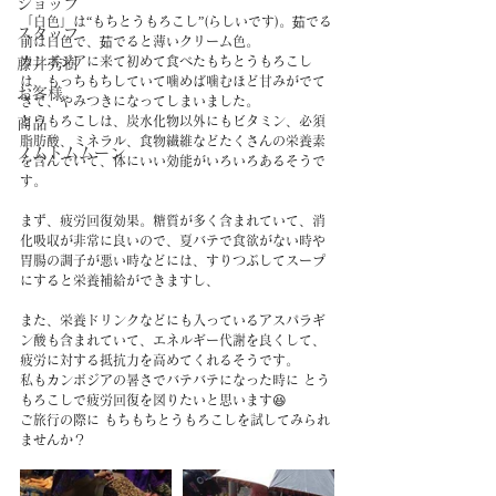
ショップ
「白色」は“もちとうもろこし”(らしいです)。茹でる
スタッフ
前は白色で、茹でると薄いクリーム色。
カンボジアに来て初めて食べたもちとうもろこし
藤井秀樹
は、もっちもちしていて噛めば噛むほど甘みがでて
お客様
きて、やみつきになってしまいました。
とうもろこしは、炭水化物以外にもビタミン、必須
商品
脂肪酸、ミネラル、食物繊維などたくさんの栄養素
ノムトムムーン
を含んでいて、体にいい効能がいろいろあるそうで
す。
まず、疲労回復効果。糖質が多く含まれていて、消
化吸収が非常に良いので、夏バテで食欲がない時や
胃腸の調子が悪い時などには、すりつぶしてスープ
にすると栄養補給ができますし、
また、栄養ドリンクなどにも入っているアスパラギ
ン酸も含まれていて、エネルギー代謝を良くして、
疲労に対する抵抗力を高めてくれるそうです。
私もカンボジアの暑さでバテバテになった時に とう
もろこしで疲労回復を図りたいと思います😆
ご旅行の際に もちもちとうもろこしを試してみられ
ませんか？