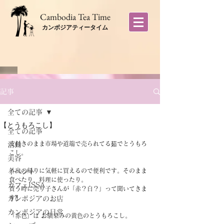
​Cambodia Tea Time
カンボジアティータイム
記事
全ての記事
【とうもろこし】
全ての記事
皮付きのまま市場や道端で売られてる茹でとうもろ
活動
こし。
美容
外出の帰りに気軽に買えるので便利です。そのまま
イベント
食べたり、料理に使ったり。
カフェISSA
買う時に売り子さんが「赤？白？」って聞いてきま
す⁈
カンボジアのお店
カンボジアの日常
「赤色」は お馴染みの黄色のとうもろこし。