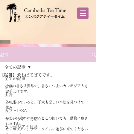
​Cambodia Tea Time
カンボジアティータイム
記事
全ての記事
【猛暑】犬もばてばてです。
全ての記事
今年の暑さは異常で、暑さにつよいカンボジア人も
活動
お手上げです。
美容
外で座っていると、子犬も涼しい木陰を見つけて一
イベント
休み
カフェISSA
かわいい姿にパチリ☆どこの国いても、動物に癒さ
カンボジアのお店
れますね。
カンボジアの日常
カンボジアに、ティータイムに遊びに来てください