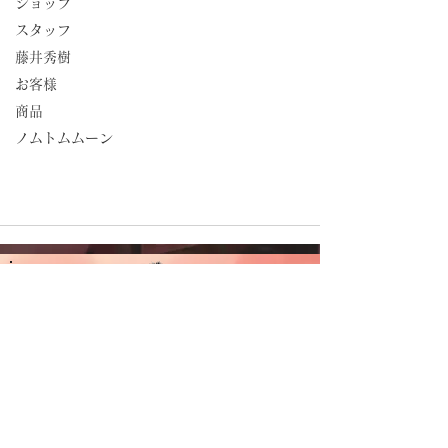
ショップ
スタッフ
藤井秀樹
お客様
商品
ノムトムムーン
CAMBODIA TEA TIME
Phone：(+855)
63-766-305
Everyday: 9
am - 7pm
E-mail：
wella.cam2006@gmail.com