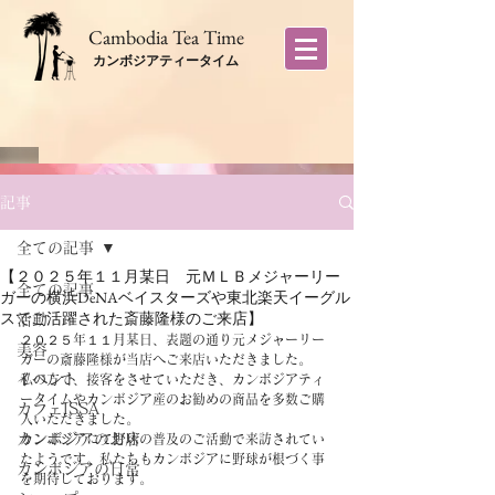
​Cambodia Tea Time
カンボジアティータイム
記事
全ての記事
【２０２５年１１月某日 元ＭＬＢメジャーリー
全ての記事
ガーの横浜DeNAベイスターズや東北楽天イーグル
スでご活躍された斎藤隆様のご来店】
活動
２０２５年１１月某日、表題の通り元メジャーリー
美容
ガーの斎藤隆様が当店へご来店いただきました。
イベント
私の方で、接客をさせていただき、カンボジアティ
ータイムやカンボジア産のお勧めの商品を多数ご購
カフェISSA
入いただきました。
カンボジアのお店
カンボジアにて野球の普及のご活動で来訪されてい
たようです。私たちもカンボジアに野球が根づく事
カンボジアの日常
を期待しております。