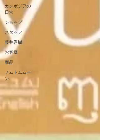
カンボジアの
日常
ショップ
スタッフ
藤井秀樹
お客様
商品
ノムトムムー
ン