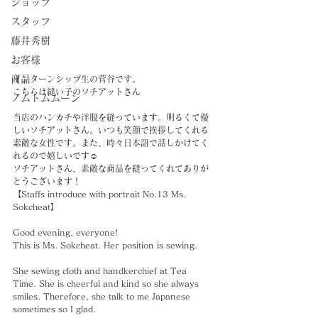
ショップ
スタッフ
藤井秀樹
お客様
商品
インターンシップ生の菅谷です。
こちらは縫い子のソチアットさん
ノムトムムーン
当店のハンカチや洋服を縫っています。明るくて優
しいソチアットさん。いつも笑顔で挨拶してくれる
素敵な女性です。また、時々日本語で話しかけてく
れるので嬉しいです☺️
ソチアットさん、素敵な商品を縫ってくれてありが
とうございます！
【Staffs introduce with portrait No.13 Ms. 
Sokcheat】
Good evening, everyone!
This is Ms. Sokcheat. Her position is sewing.
She sewing cloth and handkerchief at Tea 
Time. She is cheerful and kind so she always 
smiles. Therefore, she talk to me Japanese 
sometimes so I glad.