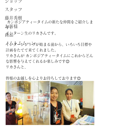
ショップ
スタッフ
藤井秀樹
 カンボジアティータイムの新たな仲間をご紹介しま
お客様
す✨
インターン生のリカさんです。
商品
ノムトムムーン
インターンシップが始まる前から、いろいろ目標や
計画をたてて来てくれました。
リカさんが カンボジアティータイムにこれからどん
な影響を与えてくれるか楽しみです😊
リカさんと、
皆様のお越しを心よりお待ちしております😊
#スタッフ
#インターン