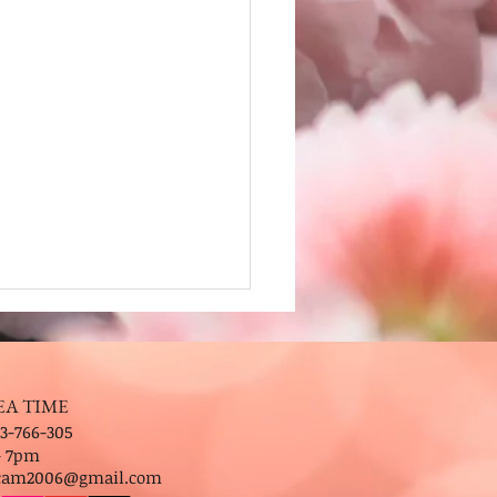
EA TIME
3-766-305
- 7pm
.cam2006@gmail.com