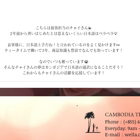
こちらは接客担当のチャイさん💫
2年前から習いはじめたとは思えないくらい日本語はペラペラ💡
お客様に、日本語上手だね！と言われているのをよく見かけます👀
ティータイムで働いて3年、商品知識も豊富でなんでも知っています！
なのでいつも頼っています😭
そんなチャイさんの夢はカンボジアで日本語の通訳になることだそう！
これからもチャイさんの活躍を応援しています！
CAMBODIA T
Phone：(+855) 6
Everyday: 9
am 
E-mail：
wella