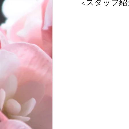
<スタッフ紹
お客様
商品
ノムトムムーン