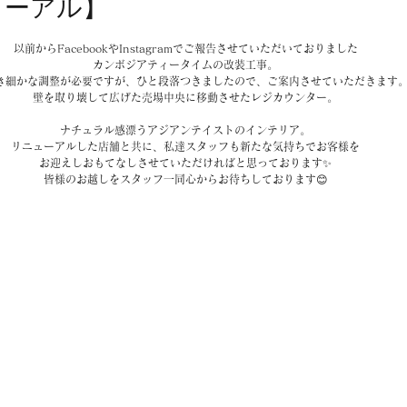
ューアル】
以前からFacebookやInstagramでご報告させていただいておりました
カンボジアティータイムの改装工事。
き細かな調整が必要ですが、ひと段落つきましたので、ご案内させていただきます
壁を取り壊して広げた売場中央に移動させたレジカウンター。
ナチュラル感漂うアジアンテイストのインテリア。
リニューアルした店舗と共に、私達スタッフも新たな気持ちでお客様を
お迎えしおもてなしさせていただければと思っております✨
皆様のお越しをスタッフ一同心からお待ちしております😊