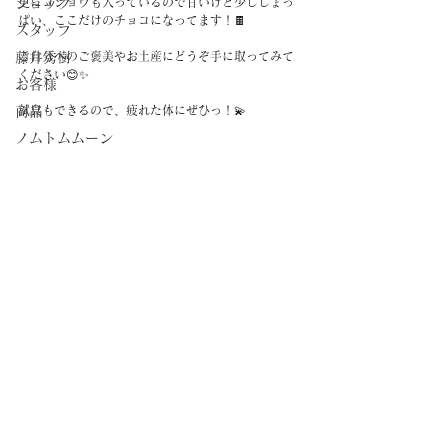
ショップ
更にコショウも入っているので甘いけど少ししょっ
ぱい、ここだけのチョコになってます！🍫
スタッフ
藤井秀樹
ご自分へのご褒美やお土産にどうぞ手に取ってみて
ください😊✨
お客様
商品
試食もできるので、疲れた体にぜひっ！💫
ノムトムムーン