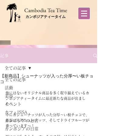
​Cambodia Tea Time
カンボジアティータイム
記事
全ての記事
【新商品】シューナッツが入った分厚〜い板チョ
全ての記事
コ
活動
他にはないオリジナル商品を多く取り揃えているカ
美容
ンボジアティータイムに最近新たな商品が出まし
イベント
た！
カフェISSA
中にカシューナッツが入った分厚〜い板チョコで、
カンボジアのお店
表面にもカシューナッツ、そしてドライフルーツが
乗っていますっ！
カンボジアの日常