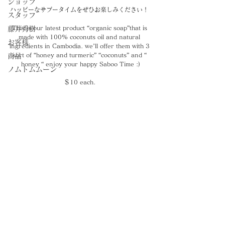
ショップ
ハッピーなサブータイムをぜひお楽しみください！ 
スタッフ
This is our latest product “organic soap”that is 
藤井秀樹
made with 100% coconuts oil and natural 
お客様
ingredients in Cambodia. we’ll offer them with 3 
sort of “honey and turmeric” “coconuts” and “ 
商品
honey “ enjoy your happy Saboo Time :)
ノムトムムーン
＄10 each. 