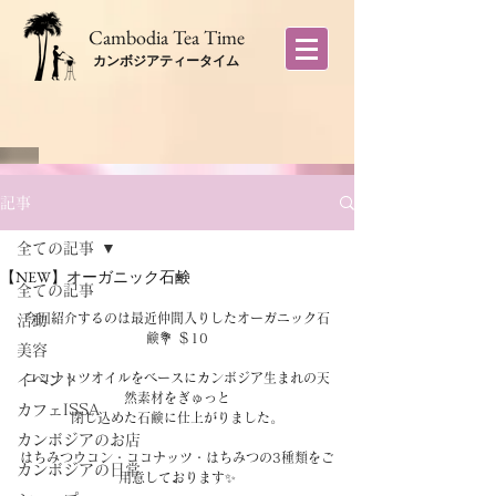
​Cambodia Tea Time
カンボジアティータイム
記事
全ての記事
【NEW】オーガニック石鹸
全ての記事
今回紹介するのは最近仲間入りしたオーガニック石
活動
鹸💐 ＄10
美容
ココナッツオイルをベースにカンボジア生まれの天
イベント
然素材をぎゅっと
カフェISSA
閉じ込めた石鹸に仕上がりました。
カンボジアのお店
はちみつウコン・ココナッツ・はちみつの3種類をご
カンボジアの日常
用意しております✨