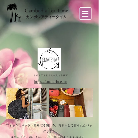
​Cambodia Tea Time
カンボジアティータイム
ＳＭＡＴＥＲＩＡ－スマテリア
https://smateria.com/
フィッシュネット（魚を取る網）を、再利用して作られたバッ
グです。
​発色もよく、雨にも強いので、使いやすく大人気です。