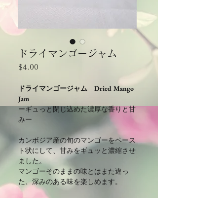
ドライマンゴージャム
価
$4.00
格
ドライマンゴージャム Dried Mango
Jam
ーギュっと閉じ込めた濃厚な香りと甘
み
ー
カンボジア産の旬のマンゴーをペース
ト状にして、甘みをギュッと濃縮させ
ました。
マンゴーそのままの味とはまた違っ
た、深みのある味を楽しめます。