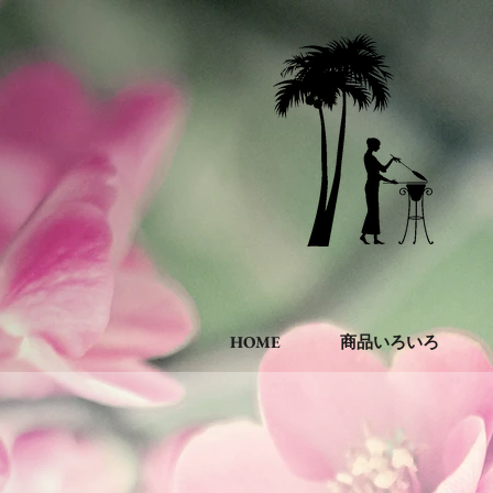
HOME
商品いろいろ