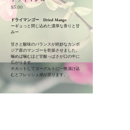
価
$5.00
格
ドライマンゴー Dried Mango
ーギュっと閉じ込めた濃厚な香りと甘
み
ー
甘さと酸味のバランスが絶妙なカンボ
ジア産のマンゴーを乾燥させました。
噛めば噛むほど甘酸っぱさが口の中に
広がります。
※カットしてヨーグルトに一晩漬け込
むとフレッシュ感が戻ります。
CAMBODIA TEA TIME