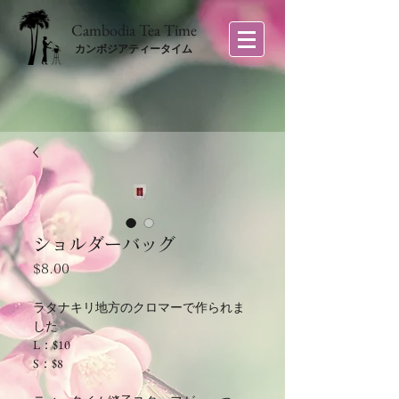
​Cambodia Tea Time
カンボジアティータイム
ショルダーバッグ
価
$8.00
格
ラタナキリ地方のクロマーで作られま
した
L：$10
S：$8