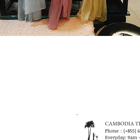
CAMBODIA T
Phone：(+855) 6
Everyday: 9
am 