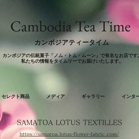
​Cambodia Tea Time
カンボジアティータイム
カンボジアの伝統菓子「ノム・トム・ムーン」で有名なお店です
​私たちの情報をタイムリーでお届けいたします。
セレクト商品
メディア
ギャラリー
インタ
SAMATOA LOTUS TEX
TILLES
https://samatoa.lotus-flower-fabric.com/