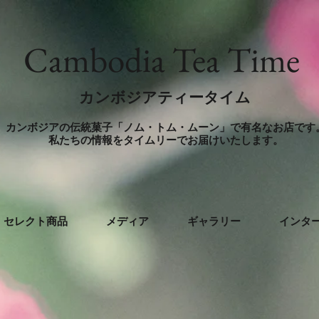
​Cambodia Tea Time
カンボジアティータイム
カンボジアの伝統菓子「ノム・トム・ムーン」で有名なお店です
​私たちの情報をタイムリーでお届けいたします。
セレクト商品
メディア
ギャラリー
インタ