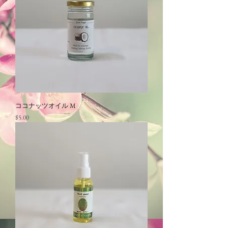
ココナッツオイル M
価格
$5.00