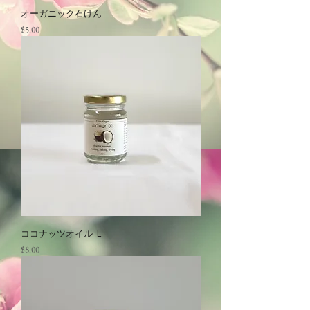
オーガニック石けん
価格
$5.00
ココナッツオイル Ｌ
価格
$8.00