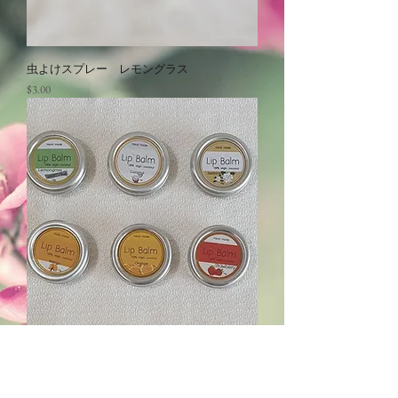
虫よけスプレー レモングラス
価格
$3.00
リップバーム
価格
$5.00