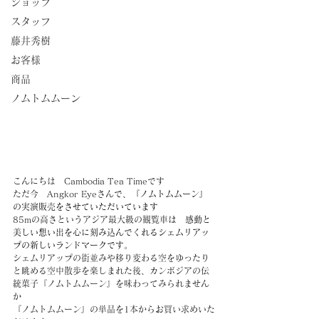
ショップ
スタッフ
藤井秀樹
お客様
商品
ノムトムムーン
こんにちは　Cambodia Tea Timeです
ただ今　Angkor Eyeさん
で、『ノムトムムーン』
の実演販売をさせていただいています　
85mの高さというアジア最大級の観覧車
は　感動と
美しい想い出を心に刻み込んでくれるシェムリアッ
プの新しいランドマークです。
シェムリアップの街並みや移り変わる空をゆったり
と眺める空中散歩を楽しまれた後、カンボジアの伝
統菓子『ノムトムムーン』を味わってみられません
か
『ノムトムムーン』の単品を1本からお買い求めいた