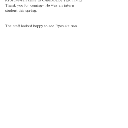
Ryosuke-san came to CAMBODIA TEA TIME! 
Thank you for coming~ He was an intern 
student this spring.
The staff looked happy to see Ryosuke-san.
Visit us again, please〜!!
Thank you.
#インターンシップ
CAMBODIA TEA TIME
Phone：(+855)
63-766-305
Everyday: 9
am - 7pm
E-mail：
wella.cam2006@gmail.com