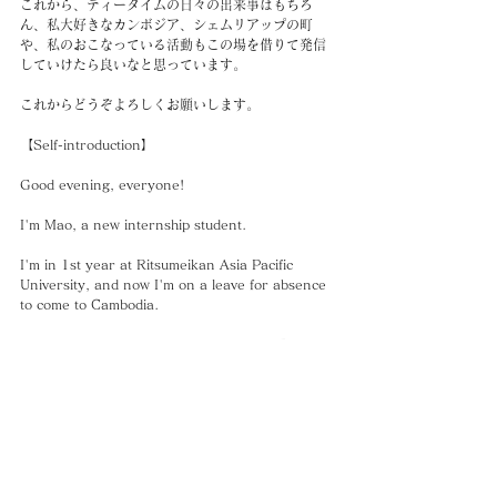
これから、ティータイムの日々の出来事はもちろ
ん、私大好きなカンボジア、シェムリアップの町
や、私のおこなっている活動もこの場を借りて発信
していけたら良いなと思っています。
これからどうぞよろしくお願いします。
【Self-introduction】
Good evening, everyone!
I'm Mao, a new internship student.
I'm in 1st year at Ritsumeikan Asia Pacific 
University, and now I'm on a leave for absence 
to come to Cambodia.
I’m so happy to be able to work in Siem Reap 
because I really like Siem Reap.
In this post, I will spread about this shop , 
charms of Siem Reap in Cambodia and my 
activities.
Thank you.