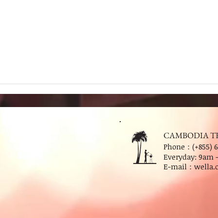
CAMBODIA T
Phone：(+855) 6
Everyday: 9
am 
E-mail：
wella