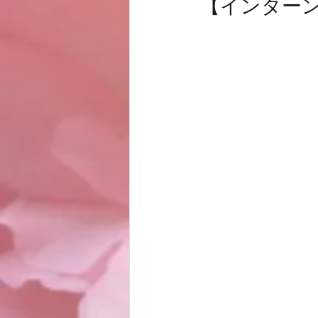
【インター
お客様
商品
ノムトムムーン