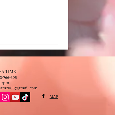
EA TIME
3-766-305
- 7pm
.cam2006@gmail.com
MAP