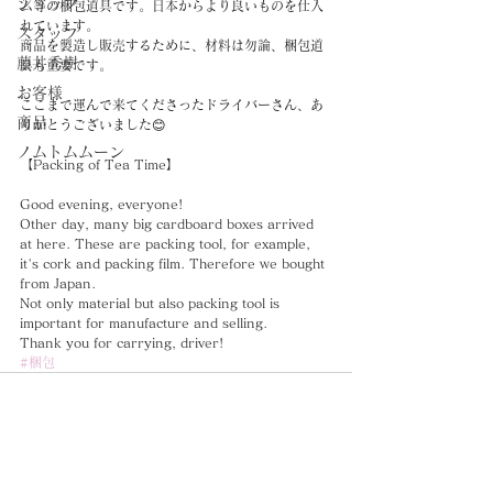
ショップ
ム等の梱包道具です。日本からより良いものを仕入
れています。
スタッフ
商品を製造し販売するために、材料は勿論、梱包道
藤井秀樹
具も重要です。
お客様
ここまで運んで来てくださったドライバーさん、あ
商品
りがとうございました😊
ノムトムムーン
【Packing of Tea Time】
Good evening, everyone!
Other day, many big cardboard boxes arrived 
at here. These are packing tool, for example, 
it's cork and packing film. Therefore we bought 
from Japan.
Not only material but also packing tool is 
important for manufacture and selling.
Thank you for carrying, driver!
#梱包