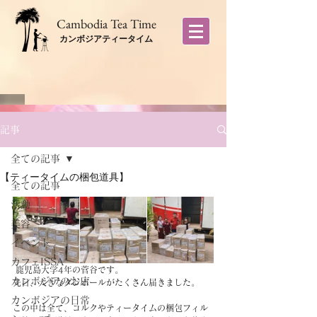
​Cambodia Tea Time
カンボジアティータイム
記事
全ての記事
【ティータイムの梱包道具】
全ての記事
活動
美容
イベント
カフェISSA
 鹿児島大学4年の菅谷です。
カンボジアのお店
先日、大きなダンボールがたくさん届きました。
カンボジアの日常
この中は全て、コルクやティータイムの梱包フィル