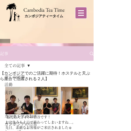
​Cambodia Tea Time
カンボジアティータイム
記事
全ての記事
【カンボジアでのご活躍に期待！ホステルと天ぷ
全ての記事
ら屋台で活躍される２人】
活動
美容
イベント
カフェISSA
カンボジアのお店
 鹿児島大学4年の菅谷です！
お盆休みも土日で終わってしまいますね…。
カンボジアの日常
先日、素敵なお客様がご来店されました☺️