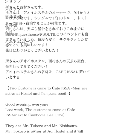
ショップ
所さんと西村さんです。
スタッフ
所さんは、アオイホステルのオーナーで、9月からオ
藤井秀樹
ープン予定です。シングルで1泊10ドル〜、ドミト
リーで5泊〜宿泊することが可能です。
お客様
西村さんは、天ぷら屋台をされておりこれまでに
商品
BLANK guesthouseやSOLTILOのイベントにも出
店されていました。値段も安く、サクサクとした食
ノムトムムーン
感でとても美味しいです！
先日はありがとうございました！
所さんのアオイホステル、西村さんの天ぷら屋台、
是非行ってみてください！
アオイホステルさんの名刺は、CAFE ISSAに置いて
います☺️
【Two Customers came to Cafe ISSA -Men are 
active at Hostel and Tempura booth-】
Good evening, everyone!
Last week, The customers came at Cafe 
ISSA(next to Cambodia Tea Time)
They are Mr. Tokoro and Mr. Nishimura.
Mr. Tokoro is owner at Aoi Hostel and it will 