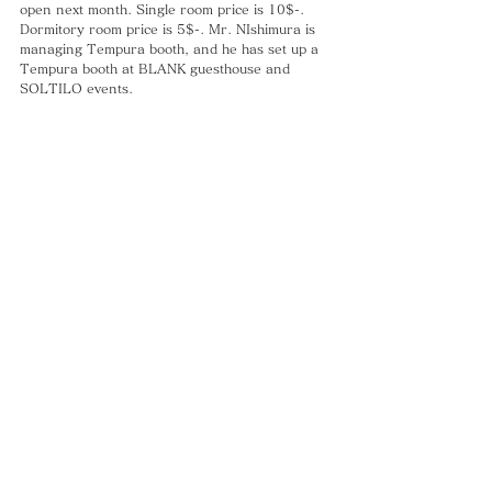
open next month. Single room price is 10$-. 
Dormitory room price is 5$-. Mr. NIshimura is 
managing Tempura booth, and he has set up a 
Tempura booth at BLANK guesthouse and 
SOLTILO events.
His Tempura is reasonable and delicious!
Thank you so much!
#西村
#天ぷら
#アオイ
#ホステル
#所
CAMBODIA TEA TIME
Phone：(+855)
63-766-305
Everyday: 9
am - 7pm
E-mail：
wella.cam2006@gmail.com
MAP