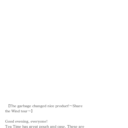
 【The garbage changed nice product!〜Share 
the Wind tour〜】
Good evening, everyone!
Tea Time has great pouch and case, These are 