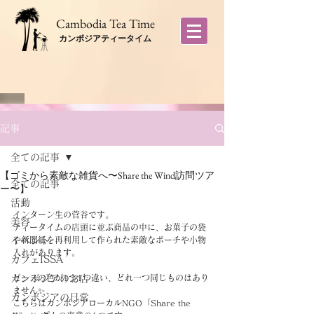
​Cambodia Tea Time
カンボジアティータイム
記事
全ての記事
【ゴミから素敵な雑貨へ〜Share the Wind訪問ツア
全ての記事
ー〜】
活動
インターン生の菅谷です。
美容
ティータイムの店頭に並ぶ商品の中に、お菓子の袋
イベント
や新聞紙を再利用して作られた素敵なポーチや小物
入れがあります。
カフェISSA
カンボジアのお店
ピースの色が1つ1つ違い、どれ一つ同じものはあり
ません✨
カンボジアの日常
こちらはカンボジアローカルNGO「Share the 