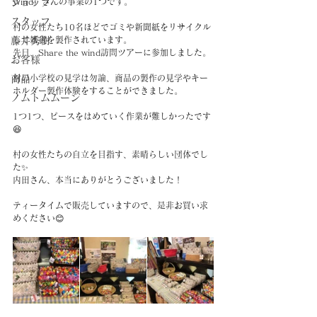
ショップ
Wind」さんの事業の1つです。
スタッフ
村の女性たち10名ほどでゴミや新聞紙をリサイクル
藤井秀樹
して雑貨を製作されています。
先日、Share the wind訪問ツアーに参加しました。
お客様
商品
村の小学校の見学は勿論、商品の製作の見学やキー
ホルダー製作体験をすることができました。
ノムトムムーン
1つ1つ、ピースをはめていく作業が難しかったです
😆
村の女性たちの自立を目指す、素晴らしい団体でし
た✨
内田さん、本当にありがとうございました！
ティータイムで販売していますので、是非お買い求
めください😊