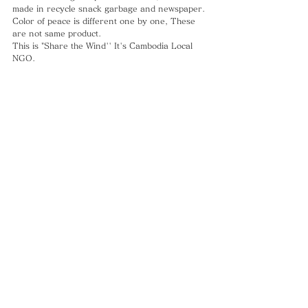
made in recycle snack garbage and newspaper. 
Color of peace is different one by one, These 
are not same product.
This is "Share the Wind'' It's Cambodia Local 
NGO.
About 10 women in the village making product 
from garbage and newspaper.
That days, I joined Share the Wind tour.
I visited elementary school, making product and 
could experienced making key holder.
It was difficult that created peace one by one.
Thank you so much, Mr. Uchida.
These product are selling at Tea Time, Please 
you buy great products!
#SharetheWind
#ゴミ
#NGO
#小物入れ