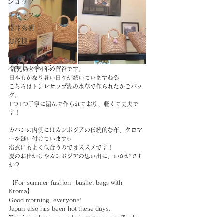
ショップ
スタッフ
藤井秀樹
お客様
商品
ノムトムムーン
 鹿児島大学4年の菅谷です。
日本もかなり暑い日々が続いていますね💦
こちらはトンレサップ湖の水草で作られたかごバッ
グ。
1つ1つ丁寧に編んで作られており、軽くて丈夫で
す！
カバンの内側にはカンボジアの伝統的な布、クロマ
ーを縫い付けています✨
浴衣にもよく似合うのでオススメです！
夏のお出かけやカンボジアの思い出に、いかがです
か？
【For summer fashion -basket bags with 
Kroma】
Good morning, everyone!
Japan also has been hot these days.