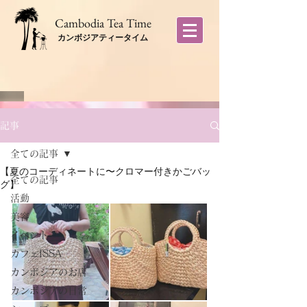
​Cambodia Tea Time
カンボジアティータイム
記事
全ての記事
【夏のコーディネートに〜クロマー付きかごバッ
全ての記事
グ】
活動
美容
イベント
カフェISSA
カンボジアのお店
カンボジアの日常