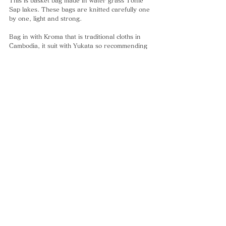
This is basket bag made in water grass Tonle 
Sap lakes. These bags are knitted carefully one 
by one, light and strong.
Bag in with Kroma that is traditional cloths in 
Cambodia, it suit with Yukata so recommending 
summer festival!
Could you try these bag for go out and 
Cambodia memories?
#かごバック
#水草
#ホテイアオイ
#クロマー
CAMBODIA TEA TIME
Phone：(+855)
63-766-305
Everyday: 9
am - 7pm
E-mail：
wella.cam2006@gmail.com
MAP