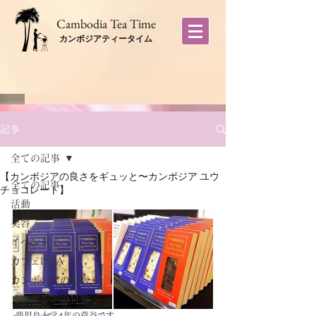
​Cambodia Tea Time
カンボジアティータイム
記事
全ての記事
【カンボジアの良さをギュッと〜カンボジア ユウ
全ての記事
チョコレート】
活動
美容
イベント
カフェISSA
カンボジアのお店
カンボジアの日常
 鹿児島大学4年の菅谷です。