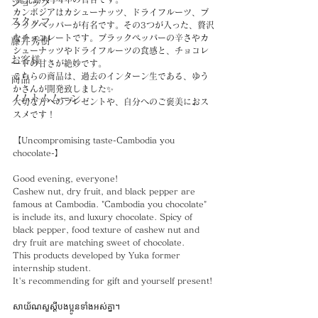
ショップ
カンボジアはカシューナッツ、ドライフルーツ、ブ
スタッフ
ラックペッパーが有名です。その3つが入った、贅沢
なチョコレートです。ブラックペッパーの辛さやカ
藤井秀樹
シューナッツやドライフルーツの食感と、チョコレ
お客様
ートの甘さが絶妙です。
こちらの商品は、過去のインターン生である、ゆう
商品
かさんが開発致しました✨
ノムトムムーン
大切な方へのプレゼントや、自分へのご褒美におス
スメです！
【Uncompromising taste-Cambodia you 
chocolate-】
Good evening, everyone!
Cashew nut, dry fruit, and black pepper are 
famous at Cambodia. "Cambodia you chocolate" 
is include its, and luxury chocolate. Spicy of 
black pepper, food texture of cashew nut and 
dry fruit are matching sweet of chocolate.
This products developed by Yuka former 
internship student.
It's recommending for gift and yourself present!
សាយ័ណសួស្ដីបងប្អូនទាំងអស់គ្នា។