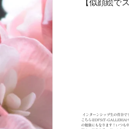
【似顔絵で
お客様
商品
ノムトムムーン
 インターンシップ生の菅谷です
こちらはDFS(T-GALLE
の勉強にもなります！いつも