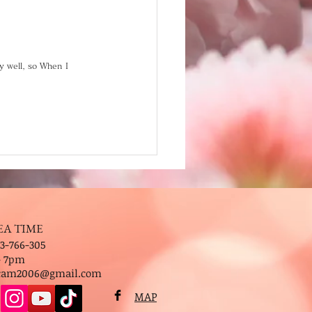
 well, so When I 
EA TIME
3-766-305
- 7pm
.cam2006@gmail.com
MAP