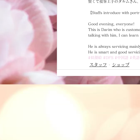
賢くて接客上手のダルムさん、
【Staffs introduce with port
Good evening, everyone!
This is Darim who is custom
talking with him, I can learn
He is always servicing main
He is smart and good servici
#似顔絵
#DFS
#中国語
#英語
スタッフ
ショップ