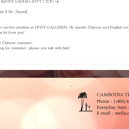
見かけたら是非話しかけてください☺️
rait 9 Mr. Darim】
er service position at DFS(T-GALLERIA). He speaks Chinese and English very
 a lot from you!
ly Chinese customer.
ng for customer, please you talk with him!
CAMBODIA T
Phone：(+855) 6
Everyday: 9
am 
E-mail：
wella