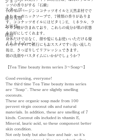
ショップ
ッツの香りがする「石鹸」
スタッフ
100%のバージンココナッツオイルと天然素材でで
きたオーガニックソープで、7種類の香りがありま
藤井秀樹
す。ココナッツオイルにはビタミンE、ミネラル、ラ
お客様
ウリン酸が含まれており、これらの成分が肌の状態
を良好にしてくれます。
商品
身体だけではなく、顔や髪にもお使いいただける優
ノムトムムーン
れものですので旅行にもおススメです✨洗い流した
後は、さっぱりしてリフレッシュできます。
朝の洗顔やバスタイムにいかがでしょうか？
【Tea Time beauty items series 3〜Soap～】
Good evening, everyone!
The third time Tea Time beauty items series 
are ''Soap''. These are slightly smelling 
coconuts.
These are organic soap made from 100 
percent virgin coconut oils and natural 
materials. In addition, these are smelling of 7 
kinds. Coconut oils included in vitamin E, 
Mineral, lauric acid, so these component better 
skin condition.
Not only body but also face and hair. so it's 