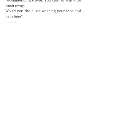
recommending travel. You can refresh after 
wash away.
Would you like a use washing your face and 
bath time?
#soap
#beautyitem
#cambodiateatime
#石けん
#ソープ
#ココナッツ
CAMBODIA TEA TIME
Phone：(+855)
63-766-305
Everyday: 9
am - 7pm
E-mail：
wella.cam2006@gmail.com
MAP