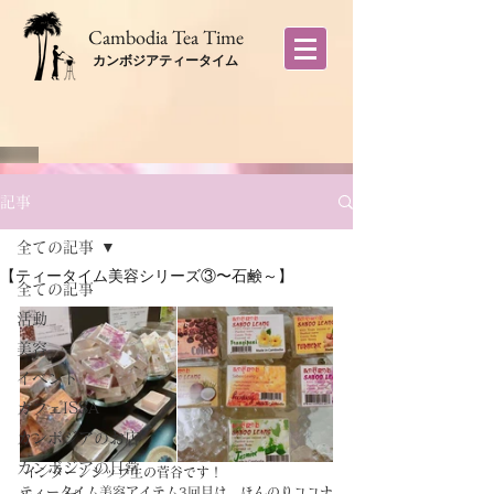
​Cambodia Tea Time
カンボジアティータイム
記事
全ての記事
【ティータイム美容シリーズ③〜石鹸～】
全ての記事
活動
美容
イベント
カフェISSA
カンボジアのお店
カンボジアの日常
 インターンシップ生の菅谷です！
ティータイム美容アイテム3回目は、ほんのりココナ