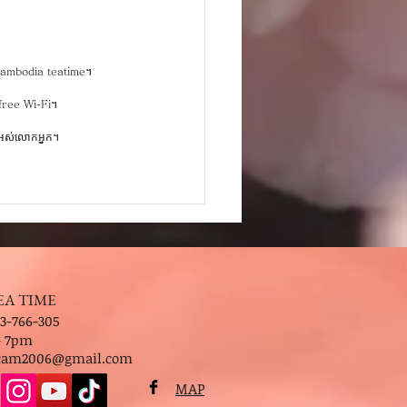
ែរCambodia teatime។
នfree Wi-Fi។
ន៍អស់លោកអ្នក។
EA TIME
3-766-305
- 7pm
.cam2006@gmail.com
MAP