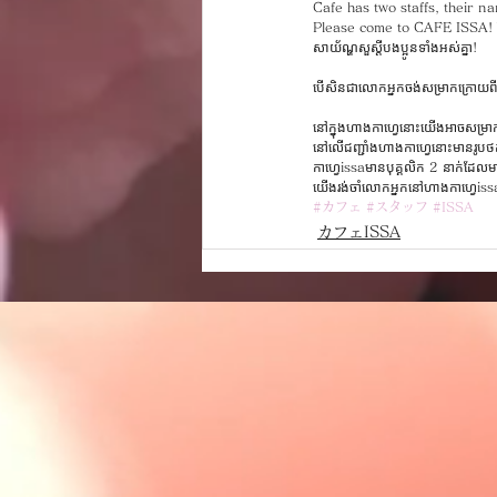
Cafe has two staffs, their 
Please come to CAFE ISSA! W
សាយ័ណ្ហសួស្ដីបងប្អូនទាំងអស់គ្នា! 
បើសិនជា​លោកអ្នក​ចង់សម្រាកក្រោយ
នៅក្នុងហាងកាហ្វេនោះយើងអាចសម្រាក
នៅលើជញ្ជាំងហាងកាហ្វេនោះមានរូបថត
កាហ្វេissaមានបុគ្គលិក 2 នាក់ដែលម
យើងរង់ចាំលោកអ្នកនៅហាងកាហ្វេiss
#カフェ
#スタッフ
#ISSA
カフェISSA