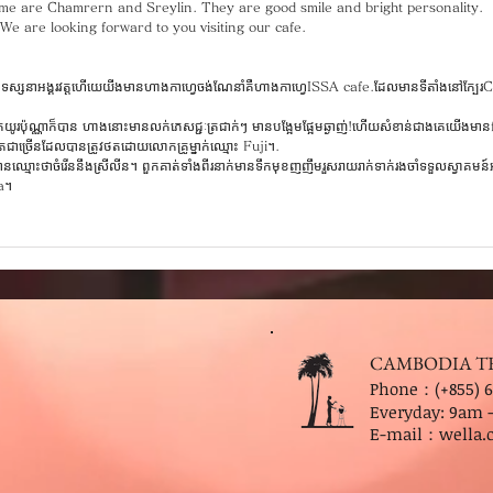
name are Chamrern and Sreylin. They are good smile and bright personality.
e are looking forward to you visiting our cafe.
ពីទស្សនាអង្គរវត្តហេីយេយីងមានហាងកាហ្វេចង់ណែនាំគឺហាងកាហ្វេISSA cafe.ដែលមានទីតាំងនៅក្ប
យូរប៉ុណ្ណាក៏បាន ហាងនោះមានលក់ភេសជ្ជៈត្រជាក់ៗ មានបង្អែមផ្អែមឆ្ងាញ់!ហើយសំខាន់ជាងគេយើងមា
ជាច្រើនដែលបានត្រូវថតដោយលោកគ្រូម្នាក់ឈ្មោះ Fuji។.
ានឈ្មោះថាចំរើននឹងស្រីលីន។ ពួកគាត់ទាំងពីរនាក់មានទឹកមុខញញឹមរួសរាយរាក់ទាក់រងចាំទទួលស្វាគម
a។
CAMBODIA T
Phone：(+855) 6
Everyday: 9
am 
E-mail：
wella