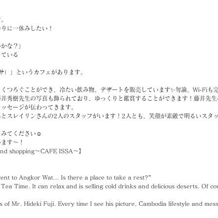
す。
帰りに一休みしたい！
いかな？」
している
イッサ）」というカフェがあります。
くつろぐことができ、冷たい飲み物、デザートを販売しています✨勿論、Wi-Fiも
藤井秀樹先生の写真も飾られており、ゆっくりと鑑賞することができます！藤井先生
メッセージが伝わってきます。
とスレイリンさんの2人のスタッフがいます！2人とも、笑顔が素敵で明るいスタ
みてください☺️
います〜！
ng and shopping〜CAFE ISSA〜】
went to Angkor Wat... Is there a place to take a rest?”
ea Time. It can relax and is selling cold drinks and delicious deserts. Of cou
res of Mr. Hideki Fuji. Every time I see his picture, Cambodia lifestyle and m