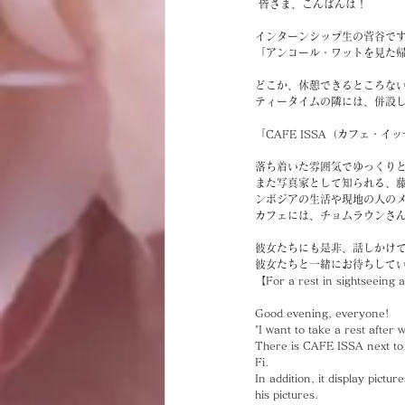
 皆さま、こんばんは！
インターンシップ生の菅谷で
「アンコール・ワットを見た
どこか、休憩できるところな
ティータイムの隣には、併設
「CAFE ISSA（カフェ・
落ち着いた雰囲気でゆっくりと
また写真家として知られる、
ンボジアの生活や現地の人の
カフェには、チョムラウンさん
彼女たちにも是非、話しかけて
彼女たちと一緒にお待ちして
【For a rest in sightseei
Good evening, everyone!
"I want to take a rest after 
There is CAFE ISSA next to T
Fi.
In addition, it display pictu
his pictures.