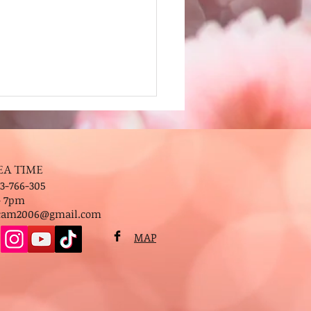
EA TIME
3-766-305
- 7pm
.cam2006@gmail.com
MAP