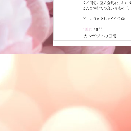
タイ国境に至る全長447キロ
こんな気持ちの良い青空の下
どこに行きましょうか？😊
#国道
 #６号
カンボジアの日常