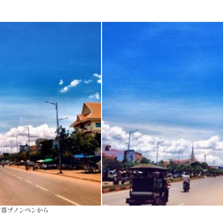
】
首都プノンペンから