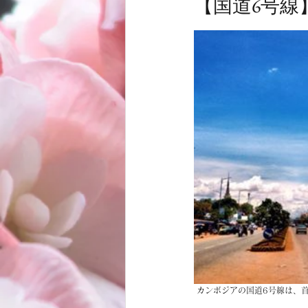
【国道6号線
お客様
商品
ノムトムムーン
 カンボジアの国道6号線は、