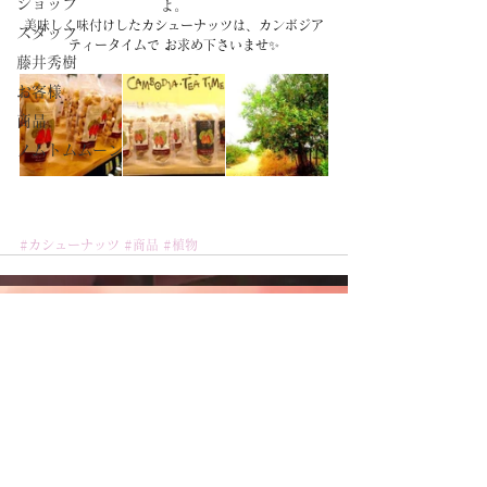
ショップ
よ。
美味しく味付けしたカシューナッツは、カンボジア
スタッフ
ティータイムで お求め下さいませ✨
藤井秀樹
お客様
商品
ノムトムムーン
#カシューナッツ
#商品
#植物
CAMBODIA TEA TIME
Phone：(+855)
63-766-305
Everyday: 9
am - 7pm
E-mail：
wella.cam2006@gmail.com