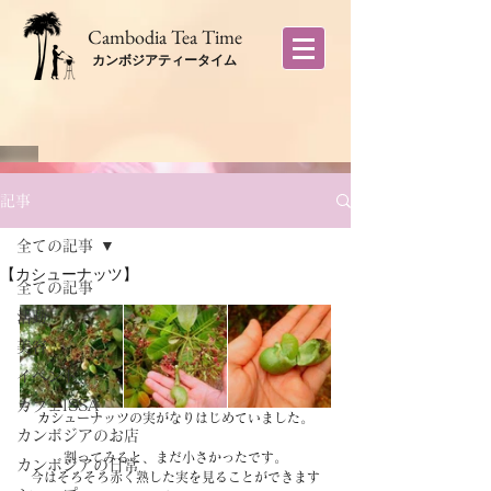
​Cambodia Tea Time
カンボジアティータイム
記事
全ての記事
【カシューナッツ】
全ての記事
活動
美容
イベント
カフェISSA
カシューナッツの実がなりはじめていました。
カンボジアのお店
割ってみると、まだ小さかったです。
カンボジアの日常
今はそろそろ赤く熟した実を見ることができます