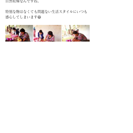
自然乾燥なんですね。
特別な物はなくても問題ない生活スタイルにいつも
感心してしまいます😆
#子ども
CAMBODIA TEA TIME
Phone：(+855)
63-766-305
Everyday: 9
am - 7pm
E-mail：
wella.cam2006@gmail.com