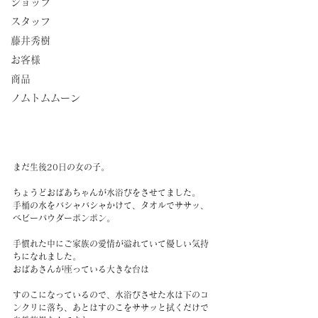
ショップ
スタッフ
藤井秀樹
お客様
商品
ノムトムムーン
まだ生後20日の女の子。
ちょうどおばあちゃんが水浴びをさせてました。
手桶の水をバシャバシャかけて、タオルでササッ、
ベビーパウダーポンポン。
手慣れた中にご家族の愛情が溢れていて優しい気持
ちになれました。
おばあさんが座っている大きな台は
すのこになっているので、水浴びさせた水は下のコ
ンクリに落ち、あとはすのこをササッと拭くだけで