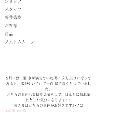
ショップ
スタッフ
藤井秀樹
お客様
商品
ノムトムムーン
9月には一面 水が満ちていた所に 久しぶりに行って
みると、水が引いていて一面 緑で青々としていまし
た。
どちらの景色も爽快な見晴らしで、ほんとに晴れ晴
れとした気分になります✨✨
皆さまはどちらの景色がお好きですか？😊
#雨季
#乾季