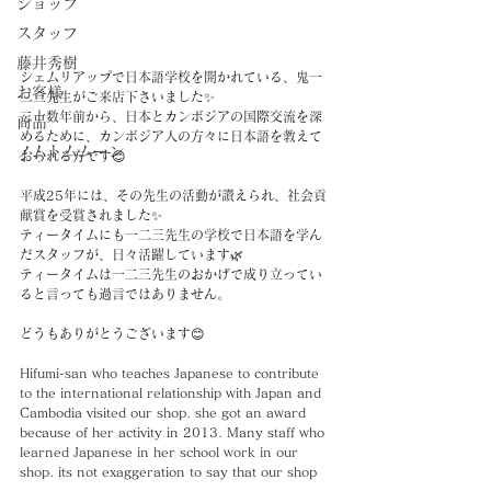
ショップ
スタッフ
藤井秀樹
シェムリアップで日本語学校を開かれている、鬼一
お客様
二三先生がご来店下さいました✨
二十数年前から、日本とカンボジアの国際交流を深
商品
めるために、カンボジア人の方々に日本語を教えて
ノムトムムーン
おられる方です😊
平成25年には、その先生の活動が讃えられ、社会貢
献賞を受賞されました✨
ティータイムにも一二三先生の学校で日本語を学ん
だスタッフが、日々活躍しています🌿
ティータイムは一二三先生のおかげで成り立ってい
ると言っても過言ではありません。
どうもありがとうございます😊
Hifumi-san who teaches Japanese to contribute 
to the international relationship with Japan and 
Cambodia visited our shop. she got an award 
because of her activity in 2013. Many staff who 
learned Japanese in her school work in our 
shop. its not exaggeration to say that our shop 