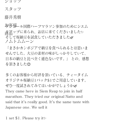
ショップ
スタッフ
藤井秀樹
お客様
アンコール国際ハーフマラソン参加のためにシエム
リアップに来られ、お店に来てくださいました✨
商品
そして桜納豆を試食していただきました🌿
ノムトムムーン
「まさかカンボジアで納豆を食べられるとは思いま
せんでした。大豆の素材の味がしっかりしていて、
日本の納豆と比べ全く遜色ないです。」 との、感想
を頂きました😊
多くのお客様から好評を頂いている、ティータイム
オリジナル桜納豆1パック$1でご用意しています。
ぜひ一度試されてみてはいかがでしょうか🌿
They came here in Siem Reap to join in half 
marathon. They tried our original Natto and 
said that it’s really good. It’s the same taste with 
Japanese one. We sell it
1 set $1. Please try it✨
#お客様
#マラソン