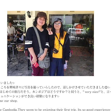
さいました✨
ころを興味津々に写真を撮っていらしたので、話しかけさせていただきました😊✨
じめての旅行だそう。カンボジアはどうですか？と伺うと、” very nice!”と、言
ミュニケーションができ良い経験になります✨
me our shop.
come Cambodia.They seem to be enjoying their first trip. Its so good experience