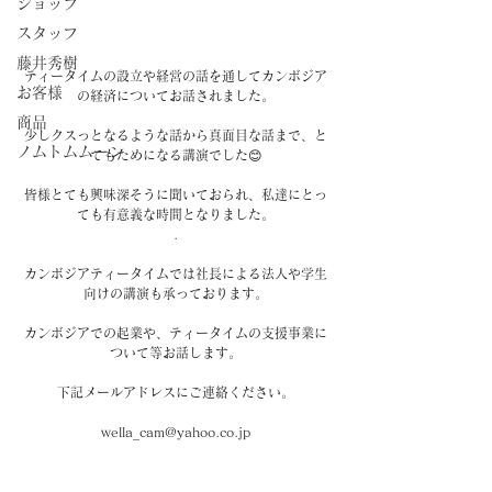
ショップ
スタッフ
藤井秀樹
ティータイムの設立や経営の話を通してカンボジア
お客様
の経済についてお話されました。
商品
少しクスっとなるような話から真面目な話まで、と
ノムトムムーン
てもためになる講演でした😊
皆様とても興味深そうに聞いておられ、私達にとっ
ても有意義な時間となりました。
.
カンボジアティータイムでは社長による法人や学生
向けの講演も承っております。
カンボジアでの起業や、ティータイムの支援事業に
ついて等お話します。
下記メールアドレスにご連絡ください。
wella_cam@yahoo.co.jp