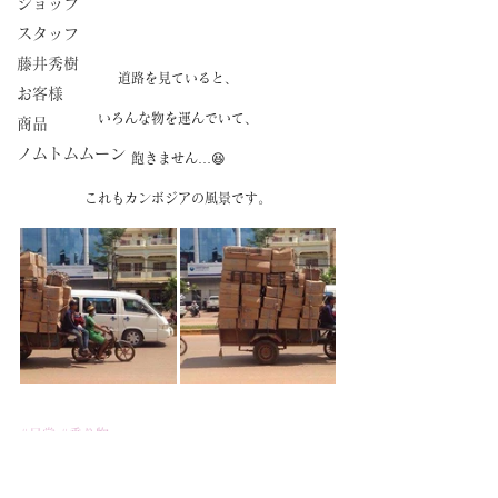
ショップ
スタッフ
藤井秀樹
道路を見ていると、
お客様
いろんな物を運んでいて、
商品
ノムトムムーン
飽きません…😆
これもカンボジアの風景です。
#日常
#乗り物