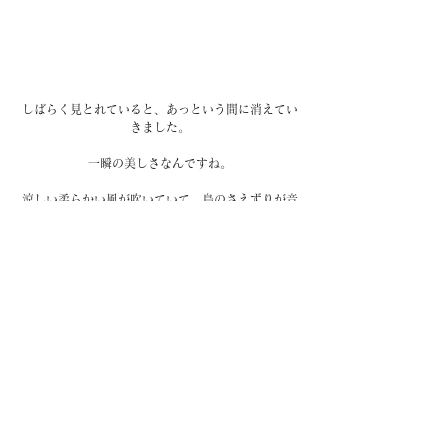
しばらく見とれていると、あっという間に消えてい
きました。
一瞬の美しさなんですね。
涼しい柔らかい風が吹いていて、鳥のさえずりが音
楽のようで、思いがけず癒されたひと時でした。
遺跡で朝焼けを体験された方もいらっしゃると思い
ます。 
是非カンボジアの朝も堪能されてくださいね。
#カンボジアのこと