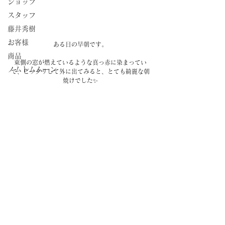
ショップ
スタッフ
藤井秀樹
お客様
ある日の早朝です。
商品
東側の窓が燃えているような真っ赤に染まってい
ノムトムムーン
て、ビックリして外に出てみると、とても綺麗な朝
焼けでした✨