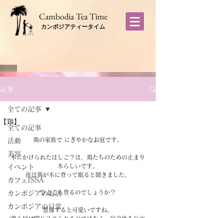
​Cambodia Tea Time
カンボジアティータイム
記事
全ての記事
【鶏】
全ての記事
鶏の家族で にぎやかなお庭です。
活動
美容
木にかけられたはしご？は、鶏たちのための止まり
木らしいです。
イベント
夜は鶏が木に登って眠ると聞きました。
カフェISSA
ひよこも登るのでしょうか？
カンボジアのお店
カンボジアの日常
想像すると可愛いですね。