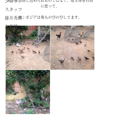
鶏小屋に閉じ込められるのではなく、庭全体を自由
ショップ
に使って、
スタッフ
カンボジアは鶏ものびのびしてます。
藤井秀樹
お客様
商品
ノムトムムーン
#動物