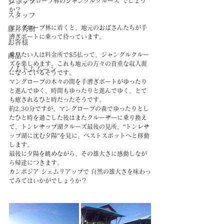
は“マングローブ林のジャングルクルーズ”でしょう
ショップ
か？
スタッフ
マングローブ林に着くと、地元のおばさんたちが手
藤井秀樹
漕ぎボートに乗って待っています。
お客様
乗りたい人は料金所で$5払って、ジャングルクルー
商品
ズを楽しめます。これも地元の方々の貴重な収入源
ノムトムムーン
になっているそうです。
マングローブの木々の間を手漕ぎボートがゆったり
と進んでゆく、時間もゆったりと進んでゆく、とて
も癒されるひと時だったそうです。
約2,30分ですが、マングローブの森でゆったりとし
たひと時を過ごした後はまたクルーザーに乗り換え
て、トンレサップ湖クルーズ最後の見所、“トンレサ
ップ湖に沈む夕陽”を見に、ベストスポットへと移動
します。
最後に夕陽を眺めながら、その雄大さに感動しなが
ら帰途につきます。
カンボジア シェムリアップで 自然の雄大さを味わっ
てみてはいかがでしょうか？