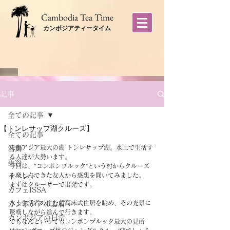
​Cambodia Tea Time
カンボジアティータイム
記事
全ての記事
【トンレサップ湖クルーズ】
全ての記事
東南アジア最大の湖 トンレサップ湖。水上で生活す
活動
る人達が大勢います。
美容
今回は、“コンポンプルック"という村からクルーズ
を楽しんできた友人から感想を聞いてみました。
イベント
まずはクルーザーで出発です。
カフェISSA
水上生活者の住む超高床式住居を眺め、その光景に
カンボジアのお店
驚嘆しながら進んで行きます。
カンボジアの日常
でもなんといってもコンポンプルック最大の見所