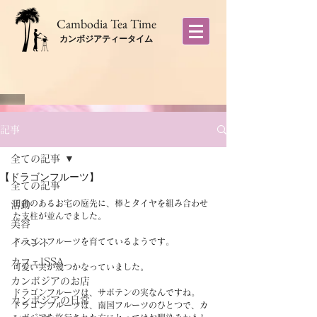
​Cambodia Tea Time
カンボジアティータイム
記事
全ての記事
【ドラゴンフルーツ】
全ての記事
田舎のあるお宅の庭先に、棒とタイヤを組み合わせ
活動
た支柱が並んでました。
美容
ドラゴンフルーツを育てているようです。
イベント
カフェISSA
可愛い実が幾つかなっていました。
カンボジアのお店
ドラゴンフルーツは、サボテンの実なんですね。
カンボジアの日常
ドラゴンフルーツは、南国フルーツのひとつで、カ