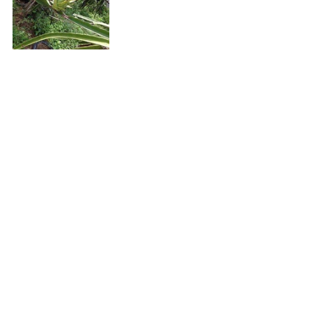
#食べ物
#フルーツ
CAMBODIA TEA TIME
Phone：(+855)
63-766-305
Everyday: 9
am - 7pm
E-mail：
wella.cam2006@gmail.com
MAP