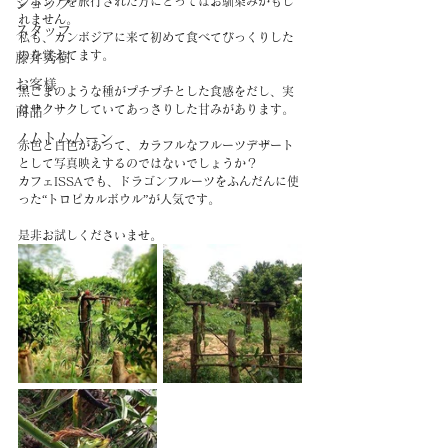
ンボジアを旅行された方にとってはお馴染みかもし
ショップ
れません。
スタッフ
私も、カンボジアに来て初めて食べてびっくりした
のを覚えてます。
藤井秀樹
お客様
黒ごまのような種がプチプチとした食感をだし、実
はサクサクしていてあっさりした甘みがあります。
商品
ノムトムムーン
赤色と白色があって、カラフルなフルーツデザート
として写真映えするのではないでしょうか？
カフェISSAでも、ドラゴンフルーツをふんだんに使
った“トロピカルボウル”が人気です。
是非お試しくださいませ。