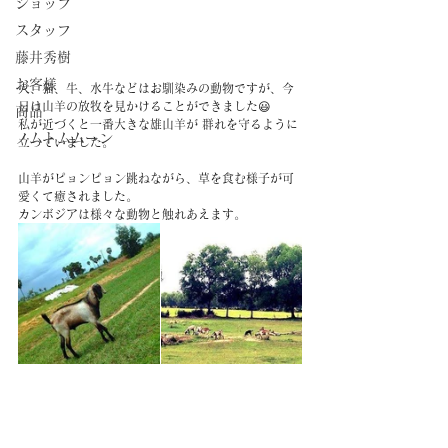
ショップ
スタッフ
藤井秀樹
お客様
犬、猫、牛、水牛などはお馴染みの動物ですが、今
日は山羊の放牧を見かけることができました😃
商品
私が近づくと一番大きな雄山羊が 群れを守るように
ノムトムムーン
立っていました。
山羊がピョンピョン跳ねながら、草を食む様子が可
愛くて癒されました。
カンボジアは様々な動物と触れあえます。
#カンボジアのこと
#動物