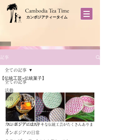
​Cambodia Tea Time
カンボジアティータイム
記事
全ての記事
【伝統工芸×伝統菓子】
全ての記事
活動
美容
イベント
カフェISSA
カンボジアのお店
 カンボジアにはステキな伝統工芸がたくさんありま
す。
カンボジアの日常