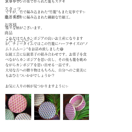
ショップ
水草やヤシの葉で作られた籠もステキ
スタッフ
ですが、竹で編み込まれた“竹籠”もまた見事です✨
藤井秀樹
色とりどりに編み込まれた繊細な竹細工。
お客様
様々な柄がございます。
商品
これだけでもカンボジアの良いお土産になります
ノムトムムーン
が、ティータイムではこの竹籠にハーフサイズの“ノ
ムトムムーン”をお詰め致しました😆
伝統工芸に伝統菓子の組み合わせです。お菓子を食
べながらカンボジアを思い出し、その後も籠を眺め
ながらカンボジアを思い出せる一品です。
大切な方への贈り物はもちろん、自分へのご褒美に
もおひとついかがでしょうか？
お気に入りの柄が見つかりますように✨